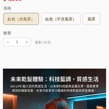
規格
鈦色（含風罩）
鈦色（不含風罩）
風罩
數量
–
+
還剩 10 件