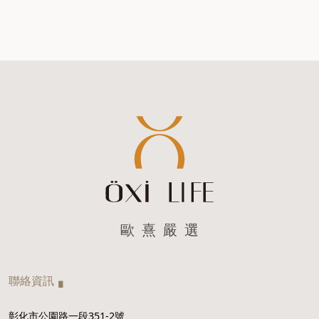
歐 熹 嚴 選
聯絡資訊▗
彰化市公園路一段351-2號