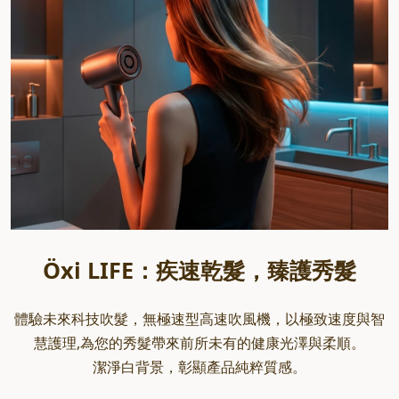
Ö
xi LIFE：疾速乾髮，臻護秀髮
體驗未來科技吹髮，無極速型高速吹風機，以極致速度與智
慧護理,為您的秀髮帶來前所未有的健康光澤與柔順。
潔淨白背景，彰顯產品純粹質感。